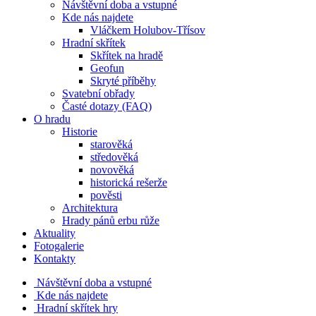
Návštěvní doba a vstupné
Kde nás najdete
Vláčkem Holubov-Třísov
Hradní skřítek
Skřítek na hradě
Geofun
Skryté příběhy
Svatební obřady
Časté dotazy (FAQ)
O hradu
Historie
starověká
středověká
novověká
historická rešerže
pověsti
Architektura
Hrady pánů erbu růže
Aktuality
Fotogalerie
Kontakty
Návštěvní doba a vstupné
Kde nás najdete
Hradní skřítek hry