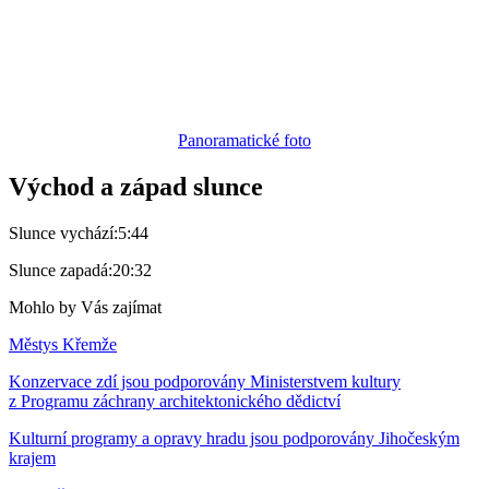
Panoramatické foto
Východ a západ slunce
Slunce vychází:
5:44
Slunce zapadá:
20:32
Mohlo by Vás zajímat
Městys Křemže
Konzervace zdí jsou podporovány Ministerstvem kultury
z Programu záchrany architektonického dědictví
Kulturní programy a opravy hradu jsou podporovány Jihočeským
krajem