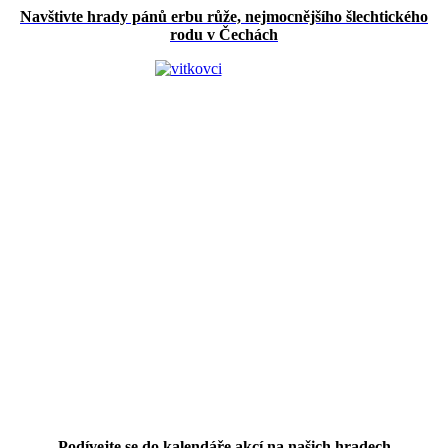
Navštivte hrady pánů erbu růže, nejmocnějšího šlechtického
rodu v Čechách
Podívejte se do kalendáře akcí na našich hradech