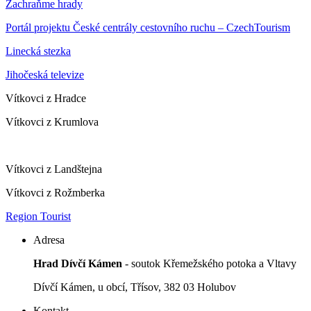
Zachraňme hrady
Portál projektu České centrály cestovního ruchu – CzechTourism
Linecká stezka
Jihočeská televize
Vítkovci z Hradce
Vítkovci z Krumlova
Vítkovci z Landštejna
Vítkovci z Rožmberka
Region Tourist
Adresa
Hrad Dívčí Kámen
- soutok Křemežského potoka a Vltavy
Dívčí Kámen, u obcí, Třísov, 382 03 Holubov
Kontakt