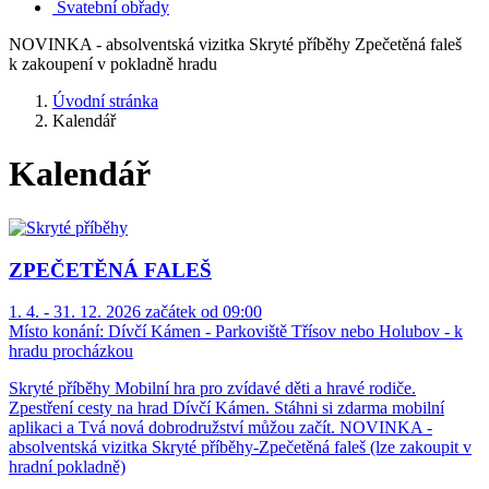
Svatební obřady
NOVINKA - absolventská vizitka Skryté příběhy Zpečetěná faleš
k zakoupení v pokladně hradu
Úvodní stránka
Kalendář
Kalendář
ZPEČETĚNÁ FALEŠ
1. 4. - 31. 12. 2026 začátek od 09:00
Místo konání:
Dívčí Kámen - Parkoviště Třísov nebo Holubov - k
hradu procházkou
Skryté příběhy Mobilní hra pro zvídavé děti a hravé rodiče.
Zpestření cesty na hrad Dívčí Kámen. Stáhni si zdarma mobilní
aplikaci a Tvá nová dobrodružství můžou začít. NOVINKA -
absolventská vizitka Skryté příběhy-Zpečetěná faleš (lze zakoupit v
hradní pokladně)