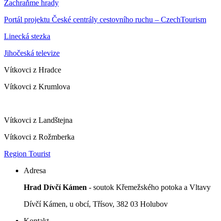
Zachraňme hrady
Portál projektu České centrály cestovního ruchu – CzechTourism
Linecká stezka
Jihočeská televize
Vítkovci z Hradce
Vítkovci z Krumlova
Vítkovci z Landštejna
Vítkovci z Rožmberka
Region Tourist
Adresa
Hrad Dívčí Kámen
- soutok Křemežského potoka a Vltavy
Dívčí Kámen, u obcí, Třísov, 382 03 Holubov
Kontakt