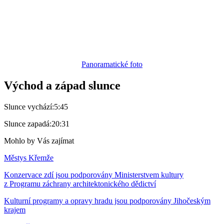
Panoramatické foto
Východ a západ slunce
Slunce vychází:
5:45
Slunce zapadá:
20:31
Mohlo by Vás zajímat
Městys Křemže
Konzervace zdí jsou podporovány Ministerstvem kultury
z Programu záchrany architektonického dědictví
Kulturní programy a opravy hradu jsou podporovány Jihočeským
krajem