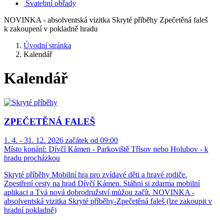
Svatební obřady
NOVINKA - absolventská vizitka Skryté příběhy Zpečetěná faleš
k zakoupení v pokladně hradu
Úvodní stránka
Kalendář
Kalendář
ZPEČETĚNÁ FALEŠ
1. 4. - 31. 12. 2026 začátek od 09:00
Místo konání:
Dívčí Kámen - Parkoviště Třísov nebo Holubov - k
hradu procházkou
Skryté příběhy Mobilní hra pro zvídavé děti a hravé rodiče.
Zpestření cesty na hrad Dívčí Kámen. Stáhni si zdarma mobilní
aplikaci a Tvá nová dobrodružství můžou začít. NOVINKA -
absolventská vizitka Skryté příběhy-Zpečetěná faleš (lze zakoupit v
hradní pokladně)