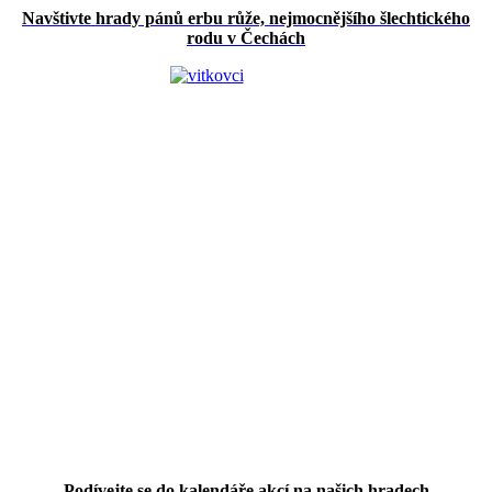
Navštivte hrady pánů erbu růže, nejmocnějšího šlechtického
rodu v Čechách
Podívejte se do kalendáře akcí na našich hradech