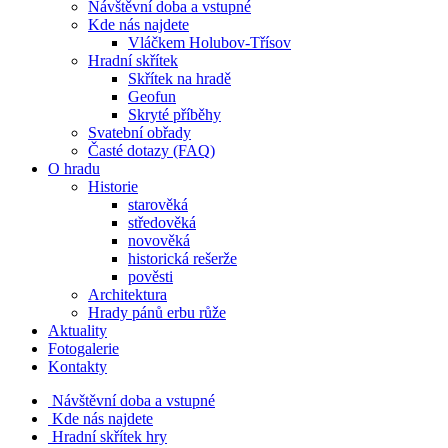
Návštěvní doba a vstupné
Kde nás najdete
Vláčkem Holubov-Třísov
Hradní skřítek
Skřítek na hradě
Geofun
Skryté příběhy
Svatební obřady
Časté dotazy (FAQ)
O hradu
Historie
starověká
středověká
novověká
historická rešerže
pověsti
Architektura
Hrady pánů erbu růže
Aktuality
Fotogalerie
Kontakty
Návštěvní doba a vstupné
Kde nás najdete
Hradní skřítek hry