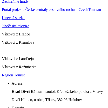
Zachraňme hrady
Portál projektu České centrály cestovního ruchu – CzechTourism
Linecká stezka
Jihočeská televize
Vítkovci z Hradce
Vítkovci z Krumlova
Vítkovci z Landštejna
Vítkovci z Rožmberka
Region Tourist
Adresa
Hrad Dívčí Kámen
- soutok Křemežského potoka a Vltavy
Dívčí Kámen, u obcí, Třísov, 382 03 Holubov
Kontakt