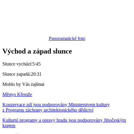
Panoramatické foto
Východ a západ slunce
Slunce vychází:
5:45
Slunce zapadá:
20:31
Mohlo by Vás zajímat
Městys Křemže
Konzervace zdí jsou podporovány Ministerstvem kultury
z Programu záchrany architektonického dědictví
Kulturní programy a opravy hradu jsou podporovány Jihočeským
krajem