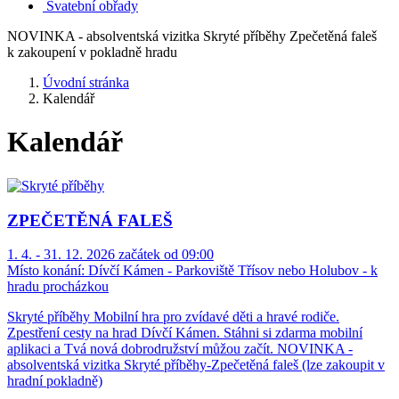
Svatební obřady
NOVINKA - absolventská vizitka Skryté příběhy Zpečetěná faleš
k zakoupení v pokladně hradu
Úvodní stránka
Kalendář
Kalendář
ZPEČETĚNÁ FALEŠ
1. 4. - 31. 12. 2026 začátek od 09:00
Místo konání:
Dívčí Kámen - Parkoviště Třísov nebo Holubov - k
hradu procházkou
Skryté příběhy Mobilní hra pro zvídavé děti a hravé rodiče.
Zpestření cesty na hrad Dívčí Kámen. Stáhni si zdarma mobilní
aplikaci a Tvá nová dobrodružství můžou začít. NOVINKA -
absolventská vizitka Skryté příběhy-Zpečetěná faleš (lze zakoupit v
hradní pokladně)