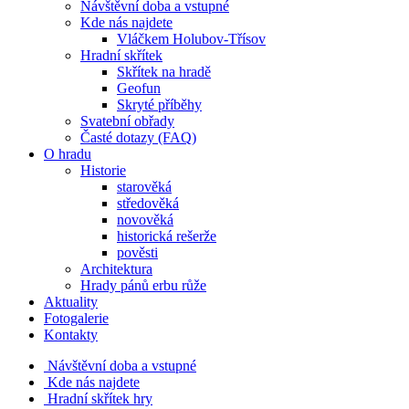
Návštěvní doba a vstupné
Kde nás najdete
Vláčkem Holubov-Třísov
Hradní skřítek
Skřítek na hradě
Geofun
Skryté příběhy
Svatební obřady
Časté dotazy (FAQ)
O hradu
Historie
starověká
středověká
novověká
historická rešerže
pověsti
Architektura
Hrady pánů erbu růže
Aktuality
Fotogalerie
Kontakty
Návštěvní doba a vstupné
Kde nás najdete
Hradní skřítek hry