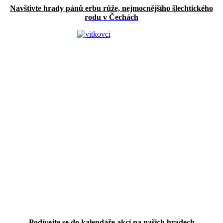
Navštivte hrady pánů erbu růže, nejmocnějšího šlechtického
rodu v Čechách
Podívejte se do kalendáře akcí na našich hradech