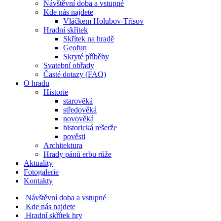
Návštěvní doba a vstupné
Kde nás najdete
Vláčkem Holubov-Třísov
Hradní skřítek
Skřítek na hradě
Geofun
Skryté příběhy
Svatební obřady
Časté dotazy (FAQ)
O hradu
Historie
starověká
středověká
novověká
historická rešerže
pověsti
Architektura
Hrady pánů erbu růže
Aktuality
Fotogalerie
Kontakty
Návštěvní doba a vstupné
Kde nás najdete
Hradní skřítek hry