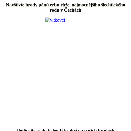
Navštivte hrady pánů erbu růže, nejmocnějšího šlechtického
rodu v Čechách
Podívejte se do kalendáře akcí na našich hradech