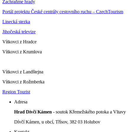
Zachraňme hrady
Portál projektu České centrály cestovního ruchu – CzechTourism
Linecká stezka
Jihočeská televize
Vítkovci z Hradce
Vítkovci z Krumlova
Vítkovci z Landštejna
Vítkovci z Rožmberka
Region Tourist
Adresa
Hrad Dívčí Kámen
- soutok Křemežského potoka a Vltavy
Dívčí Kámen, u obcí, Třísov, 382 03 Holubov
Kontakt