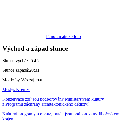
Panoramatické foto
Východ a západ slunce
Slunce vychází:
5:45
Slunce zapadá:
20:31
Mohlo by Vás zajímat
Městys Křemže
Konzervace zdí jsou podporovány Ministerstvem kultury
z Programu záchrany architektonického dědictví
Kulturní programy a opravy hradu jsou podporovány Jihočeským
krajem