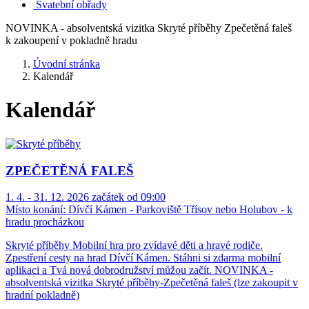
Svatební obřady
NOVINKA - absolventská vizitka Skryté příběhy Zpečetěná faleš
k zakoupení v pokladně hradu
Úvodní stránka
Kalendář
Kalendář
ZPEČETĚNÁ FALEŠ
1. 4. - 31. 12. 2026 začátek od 09:00
Místo konání:
Dívčí Kámen - Parkoviště Třísov nebo Holubov - k
hradu procházkou
Skryté příběhy Mobilní hra pro zvídavé děti a hravé rodiče.
Zpestření cesty na hrad Dívčí Kámen. Stáhni si zdarma mobilní
aplikaci a Tvá nová dobrodružství můžou začít. NOVINKA -
absolventská vizitka Skryté příběhy-Zpečetěná faleš (lze zakoupit v
hradní pokladně)