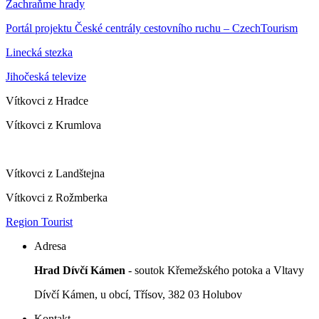
Zachraňme hrady
Portál projektu České centrály cestovního ruchu – CzechTourism
Linecká stezka
Jihočeská televize
Vítkovci z Hradce
Vítkovci z Krumlova
Vítkovci z Landštejna
Vítkovci z Rožmberka
Region Tourist
Adresa
Hrad Dívčí Kámen
- soutok Křemežského potoka a Vltavy
Dívčí Kámen, u obcí, Třísov, 382 03 Holubov
Kontakt