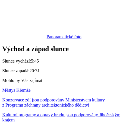
Panoramatické foto
Východ a západ slunce
Slunce vychází:
5:45
Slunce zapadá:
20:31
Mohlo by Vás zajímat
Městys Křemže
Konzervace zdí jsou podporovány Ministerstvem kultury
z Programu záchrany architektonického dědictví
Kulturní programy a opravy hradu jsou podporovány Jihočeským
krajem