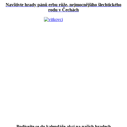
Navštivte hrady pánů erbu růže, nejmocnějšího šlechtického
rodu v Čechách
Podívejte se do kalendáře akcí na našich hradech