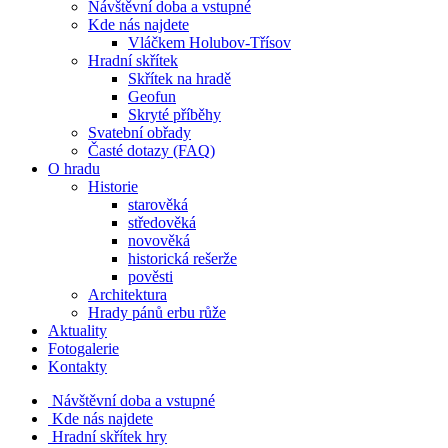
Návštěvní doba a vstupné
Kde nás najdete
Vláčkem Holubov-Třísov
Hradní skřítek
Skřítek na hradě
Geofun
Skryté příběhy
Svatební obřady
Časté dotazy (FAQ)
O hradu
Historie
starověká
středověká
novověká
historická rešerže
pověsti
Architektura
Hrady pánů erbu růže
Aktuality
Fotogalerie
Kontakty
Návštěvní doba a vstupné
Kde nás najdete
Hradní skřítek hry