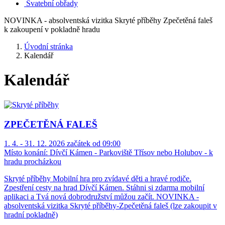
Svatební obřady
NOVINKA - absolventská vizitka Skryté příběhy Zpečetěná faleš
k zakoupení v pokladně hradu
Úvodní stránka
Kalendář
Kalendář
ZPEČETĚNÁ FALEŠ
1. 4. - 31. 12. 2026 začátek od 09:00
Místo konání:
Dívčí Kámen - Parkoviště Třísov nebo Holubov - k
hradu procházkou
Skryté příběhy Mobilní hra pro zvídavé děti a hravé rodiče.
Zpestření cesty na hrad Dívčí Kámen. Stáhni si zdarma mobilní
aplikaci a Tvá nová dobrodružství můžou začít. NOVINKA -
absolventská vizitka Skryté příběhy-Zpečetěná faleš (lze zakoupit v
hradní pokladně)