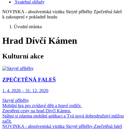
Svatební obřady
NOVINKA - absolventská vizitka Skryté příběhy Zpečetěná faleš
k zakoupení v pokladně hradu
Úvodní stránka
Hrad Dívčí Kámen
Kulturní akce
ZPEČETĚNÁ FALEŠ
1. 4.
2026
–
31. 12.
2026
Skryté příběhy
Mobilní hra pro zvídavé děti a hravé rodiče.
Zpestření cesty na hrad Dívčí Kámen.
Stáhni si zdarma mobilní aplikaci a Tvá nová dobrodružství můžou
začít.
NOVINKA - absolventská vizitka Skryté příběhy-Zpečetěná faleš