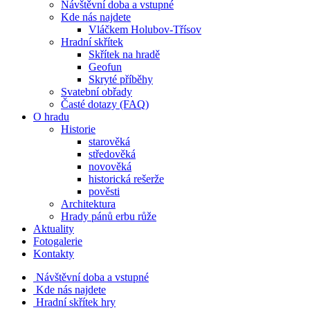
Návštěvní doba a vstupné
Kde nás najdete
Vláčkem Holubov-Třísov
Hradní skřítek
Skřítek na hradě
Geofun
Skryté příběhy
Svatební obřady
Časté dotazy (FAQ)
O hradu
Historie
starověká
středověká
novověká
historická rešerže
pověsti
Architektura
Hrady pánů erbu růže
Aktuality
Fotogalerie
Kontakty
Návštěvní doba a vstupné
Kde nás najdete
Hradní skřítek hry