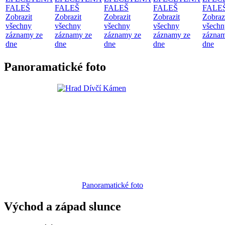
FALEŠ
FALEŠ
FALEŠ
FALEŠ
FALE
Zobrazit
Zobrazit
Zobrazit
Zobrazit
Zobraz
všechny
všechny
všechny
všechny
všechn
záznamy ze
záznamy ze
záznamy ze
záznamy ze
záznam
dne
dne
dne
dne
dne
Panoramatické foto
Panoramatické foto
Východ a západ slunce