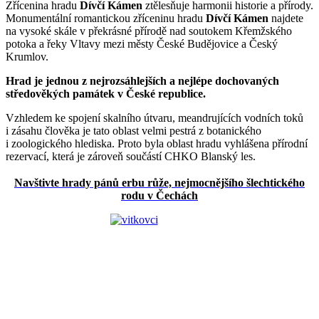
Zřícenina hradu
Dívčí Kámen
ztělesňuje harmonii historie a přírody.
Monumentální romantickou zříceninu hradu
Dívčí Kámen
najdete
na vysoké skále v překrásné přírodě nad soutokem Křemžského
potoka a řeky Vltavy mezi městy České Budějovice a Český
Krumlov.
Hrad je jednou z nejrozsáhlejších a nejlépe dochovaných
středověkých památek v České republice.
Vzhledem ke spojení skalního útvaru, meandrujících vodních toků
i zásahu člověka je tato oblast velmi pestrá z botanického
i zoologického hlediska. Proto byla oblast hradu vyhlášena přírodní
rezervací, která je zároveň součástí CHKO Blanský les.
Navštivte hrady pánů erbu růže, nejmocnějšího šlechtického
rodu v Čechách