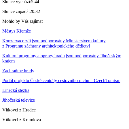
Slunce vychází:
5:44
Slunce zapadá:
20:32
Mohlo by Vás zajímat
Městys Křemže
Konzervace zdí jsou podporovány Ministerstvem kultury
z Programu záchrany architektonického dědictví
Kulturní programy a opravy hradu jsou podporovány Jihočeským
krajem
Zachraňme hrady
Portál projektu České centrály cestovního ruchu – CzechTourism
Linecká stezka
Jihočeská televize
Vítkovci z Hradce
Vítkovci z Krumlova