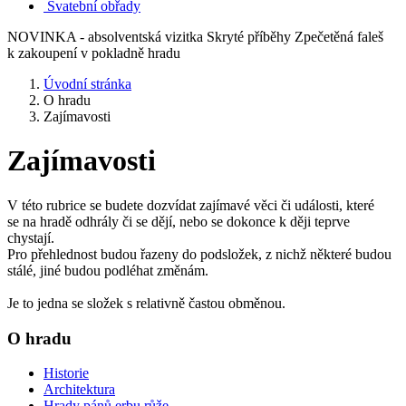
Svatební obřady
NOVINKA - absolventská vizitka Skryté příběhy Zpečetěná faleš
k zakoupení v pokladně hradu
Úvodní stránka
O hradu
Zajímavosti
Zajímavosti
V této rubrice se budete dozvídat zajímavé věci či události, které
se na hradě odhrály či se dějí, nebo se dokonce k ději teprve
chystají.
Pro přehlednost budou řazeny do podsložek, z nichž některé budou
stálé, jiné budou podléhat změnám.
Je to jedna se složek s relativně častou obměnou.
O hradu
Historie
Architektura
Hrady pánů erbu růže