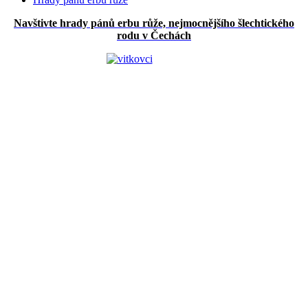
Navštivte hrady pánů erbu růže, nejmocnějšího šlechtického
rodu v Čechách