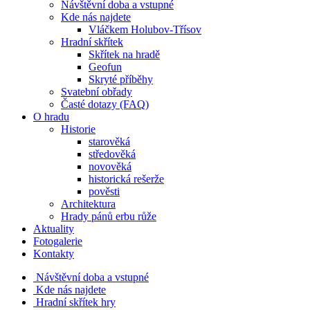
Návštěvní doba a vstupné
Kde nás najdete
Vláčkem Holubov-Třísov
Hradní skřítek
Skřítek na hradě
Geofun
Skryté příběhy
Svatební obřady
Časté dotazy (FAQ)
O hradu
Historie
starověká
středověká
novověká
historická rešerže
pověsti
Architektura
Hrady pánů erbu růže
Aktuality
Fotogalerie
Kontakty
Návštěvní doba a vstupné
Kde nás najdete
Hradní skřítek hry