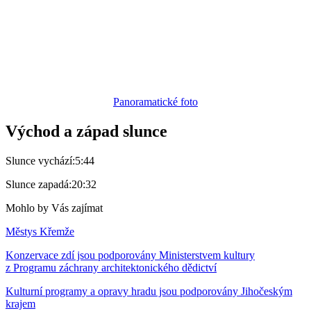
Panoramatické foto
Východ a západ slunce
Slunce vychází:
5:44
Slunce zapadá:
20:32
Mohlo by Vás zajímat
Městys Křemže
Konzervace zdí jsou podporovány Ministerstvem kultury
z Programu záchrany architektonického dědictví
Kulturní programy a opravy hradu jsou podporovány Jihočeským
krajem